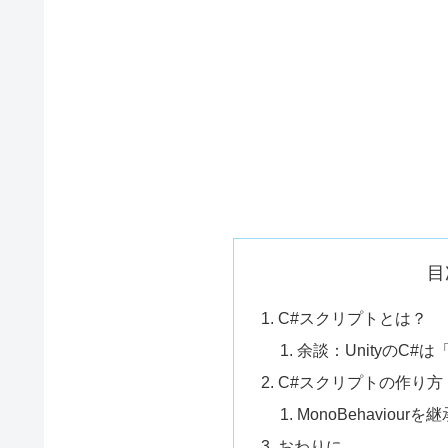
目
C#スクリプトとは？
余談：UnityのC#
C#スクリプトの作り方
MonoBehavio
おわりに