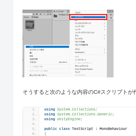
そうすると次のような内容のC#スクリプトが
using 
System.Collections;
using 
System.Collections.Generic;
using 
UnityEngine;
public
class
 TestScript : MonoBehaviour
{