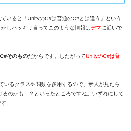
いると「UnityのC#は普通のC#とは違う」という
しかしハッキリ言ってこのような情報は
デマ
に近いで
はC#そのもの
だからです。したがって
UnityのC#は普
されているクラスや関数を多用するので、素人が見たら
けるのかも…？といったところですね。いずれにして
です。